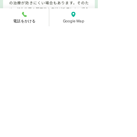
の治療が効きにくい場合もあります。そのた
め、抗生物質の服用後も症状が改善しない場合
は、医師に相談し抗生物質の種類を変更するこ
電話をかける
Google Map
とが考えられます。
また、放置すると尿道狭窄症を引き起こすリス
クがあるため、炎症が完全に治るまで、治療を
継続することが再発を防ぐために重要です。
​さいたまセントラルクリニック