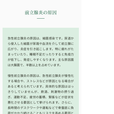
前立腺炎
の原因
急性前立腺炎の原因は、細菌感染です。尿道か
ら侵入した細菌が尿路や血流を介して前立腺に
広がり、炎症を引き起こします。特に疲れがた
まっていたり、睡眠不足だったりすると免疫力
が低下し、発症しやすくなります。主な原因菌
は大腸菌で、半数以上を占めています。
慢性前立腺炎の原因は、急性前立腺炎が慢性化
する場合や、ストレスなどが原因となる場合が
あると考えられています。具体的な原因ははっ
きりしていませんが、飲酒、刺激物の摂り過
ぎ、運動不足、疲労の蓄積、緊張などが症状を
悪化させる要因として挙げられます。さらに、
長時間のデスクワークや運転などで骨盤底に負
荷がかかり続けることもリスクを高める要因と