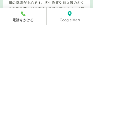
慣の指導が中心です。抗生物質や前立腺のむく
みを取る薬などで症状の改善を図ります。排尿
障害がある場合には、α遮断薬を使用することも
電話をかける
Google Map
あります。また、再発が多いため、治療後も半
年程度は服薬を継続する必要があります。根治
を目指す治療方法は確立されていませんが、症
状緩和は可能です。治療と並行して、ストレス
を軽減することも重要です。
​さいたまセントラルクリニック