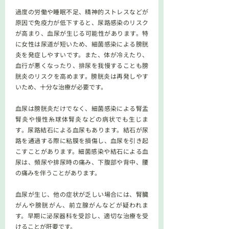
過度の労働や睡眠不足、精神的ストレスなどが
原因で免疫力が低下すると、尿路感染のリスク
が高まり、血尿が生じる可能性があります。特
に女性は尿道が短いため、細菌感染による膀胱
炎を発症しやすいです。また、体が冷えたり、
血行が悪くなったり、排尿を我慢することも膀
胱炎のリスクを高めます。膀胱炎は再発しやす
いため、十分な治療が必要です。
血尿は膀胱炎だけでなく、細菌感染による腎盂
腎炎や慢性糸球体腎炎などの病状でも生じま
す。尿路結石による血尿もあります。結石が尿
路を通過する際に粘膜を損傷し、血尿を引き起
こすことがあります。細菌感染や結石による血
尿は、頻尿や排尿時の痛み、下腹部や背中、腰
の痛みを伴うことがあります。
血尿が生じ、他の症状が乏しい場合には、腎臓
がんや膀胱がん、前立腺がんなどが疑われま
す。早期に泌尿器科を受診し、適切な治療を受
けることが肝要です。