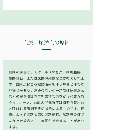
血尿・尿潜血
の原因
血尿の原因としては、糸球体腎炎、尿路腫瘍、
尿路結石、または尿路感染症などが考えられま
す。血尿が起こる際に痛みを伴う場合と伴わな
い場合があり、痛みのないケースでは膀胱がん
などの尿路腫瘍を含む悪性疾患を疑う必要があ
ります。一方、血尿の40%程度は特発性腎出血
と呼ばれる原因不明の状態によるものです。検
査によって尿路腫瘍や尿路結石、尿路感染症で
なかった場合でも、血尿が持続することがあり
ます。