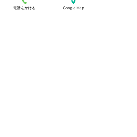
います。肉眼的な血尿が見られる場合には、が
んの可能性を含めて尿細胞診が必要になりま
電話をかける
Google Map
す。細菌感染による疾患であれば、抗生物質に
よる治療が有効です。
結石の場合には、症状の緩和や自然排出の促進
を目的とした治療を行います。必要に応じて結
石の破砕治療も検討されます。膀胱がんなど悪
性腫瘍が疑われる場合は、通常手術治療が必要
です。
特定できない血尿の場合は、経過観察が主にな
ります。顕微鏡的な血尿の場合、重篤な疾患が
なければ特に治療は必要ありません。